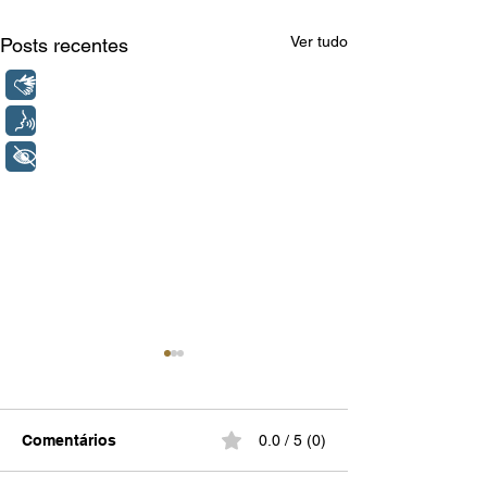
Ver tudo
Posts recentes
Libras
Voz
+ Acessibilidade
Comentários
0.0 / 5 (0)
Várias de Mim