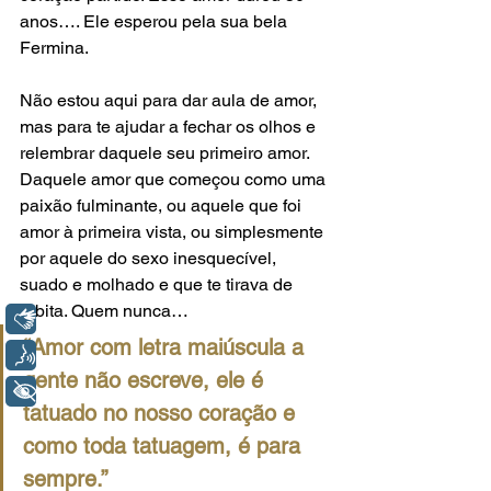
anos…. Ele esperou pela sua bela 
Fermina.
Não estou aqui para dar aula de amor, 
mas para te ajudar a fechar os olhos e 
relembrar daquele seu primeiro amor. 
Daquele amor que começou como uma 
paixão fulminante, ou aquele que foi 
amor à primeira vista, ou simplesmente 
por aquele do sexo inesquecível, 
suado e molhado e que te tirava de 
órbita. Quem nunca…
Libras
“Amor com letra maiúscula a 
Voz
gente não escreve, ele é 
+ Acessibilidade
tatuado no nosso coração e 
como toda tatuagem, é para 
sempre.”