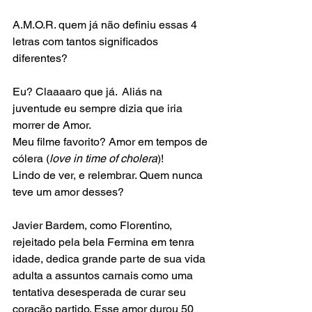
A.M.O.R. quem já não definiu essas 4 
letras com tantos significados 
diferentes?
Eu? Claaaaro que já.  Aliás na 
juventude eu sempre dizia que iria 
morrer de Amor.
Meu filme favorito? Amor em tempos de 
cólera (
love in time of cholera
)!
Lindo de ver, e relembrar. Quem nunca 
teve um amor desses?
Javier Bardem, como Florentino, 
rejeitado pela bela Fermina em tenra 
idade, dedica grande parte de sua vida 
adulta a assuntos carnais como uma 
tentativa desesperada de curar seu 
coração partido. Esse amor durou 50 