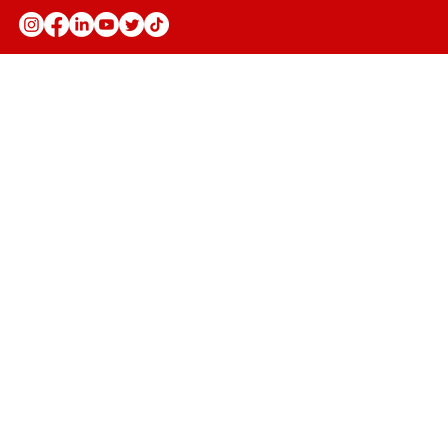
Anuncie
Fale Conosco
Seja parceiro
Trabalhe conosco
Política de Privacidade
Política de Troca, Devolução e
Reembolso
Política de Prestação de Serviço