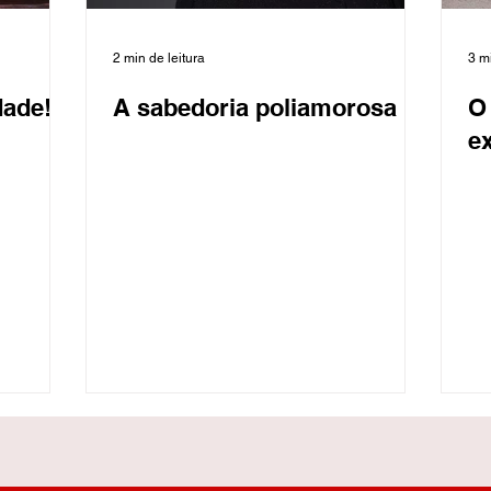
2 min de leitura
3 mi
dade!
A sabedoria poliamorosa
O
e