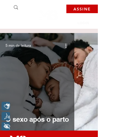
ASSINE
LOGIN
5 min de leitura
Libras
Voz
O sexo após o parto
+ Acessibilidade