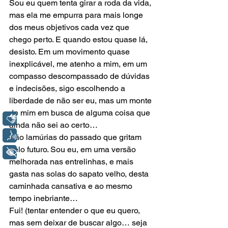
Sou eu quem tenta girar a roda da vida, 
mas ela me empurra para mais longe 
dos meus objetivos cada vez que 
chego perto. E quando estou quase lá, 
desisto. Em um movimento quase 
inexplicável, me atenho a mim, em um 
compasso descompassado de dúvidas 
e indecisões, sigo escolhendo a 
liberdade de não ser eu, mas um monte 
de mim em busca de alguma coisa que 
Libras
ainda não sei ao certo…
Voz
São lamúrias do passado que gritam 
pelo futuro. Sou eu, em uma versão 
+ Acessibilidade
melhorada nas entrelinhas, e mais 
gasta nas solas do sapato velho, desta 
caminhada cansativa e ao mesmo 
tempo inebriante…
Fui! (tentar entender o que eu quero, 
mas sem deixar de buscar algo… seja 