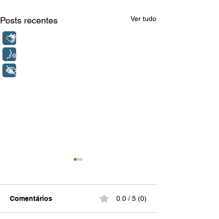
Ver tudo
Posts recentes
Libras
Voz
+ Acessibilidade
Comentários
0.0 / 5 (0)
Várias de Mim