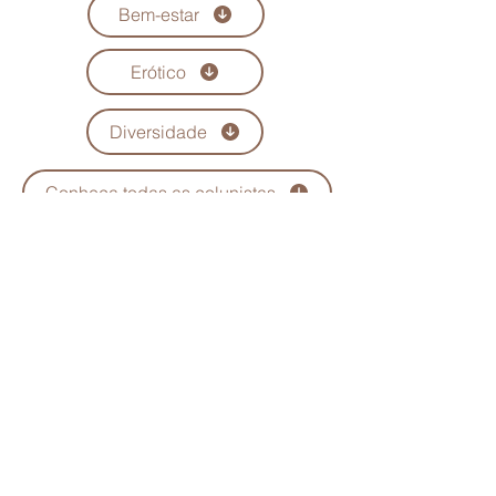
Bem-estar
Erótico
Diversidade
Conheça todas as colunistas
Quem Somos
Anuncie
Maria Scarlet
Fale Conosco
Podcast
Trabalhe conosco
Seja parceiro
Política de Privacidade
Política de Troca, Devolução e Reembolso
Política de Prestação de Serviço