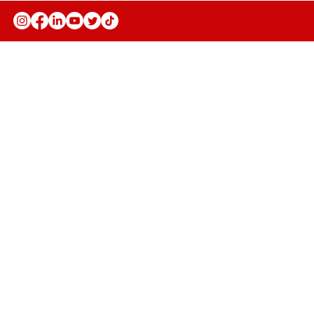
Anuncie
Fale Conosco
Seja parceiro
Trabalhe conosco
Política de Privacidade
Política de Troca, Devolução e
Reembolso
Política de Prestação de Serviço