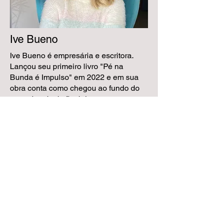
Ive Bueno
Ive Bueno é empresária e escritora.
Lançou seu primeiro livro "Pé na
Bunda é Impulso" em 2022 e em sua
obra conta como chegou ao fundo do
poço depois do final de um
relacionamento, mas principalmente,
como foi a volta por cima através de
muito autoamor, empoderamenro e
liberdade criativa. É um livro escrito
para mulheres que incentiva a se
colocarem como prioridade e
acreditarem no seu potencial.
Formada em Artes Cênicas pela
Faculdade de Artes do Paraná, sempre
gostou de se comunicar com outras
pessoas através da escrita e das