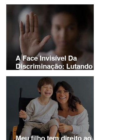
Mulheres em 2024: Um
Novo Capítulo de Desafios
e Oportunidades
A Face Invisível Da
Discriminação: Lutando
Contra O Racismo Em Um
Brasil De Leis Ineficazes
Meu filho tem direito ao