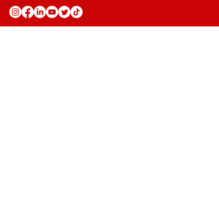
Anuncie
Fale Conosco
Seja parceiro
Trabalhe conosco
Política de Privacidade
Política de Troca, Devolução e
Reembolso
Política de Prestação de Serviço