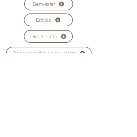
Bem-estar
Erótico
Diversidade
Conheça todas as colunistas
Quem Somos
Anuncie
Maria Scarlet
Fale Conosco
Podcast
Trabalhe conosco
Seja parceiro
Política de Privacidade
Política de Troca, Devolução e Reembolso
Política de Prestação de Serviço