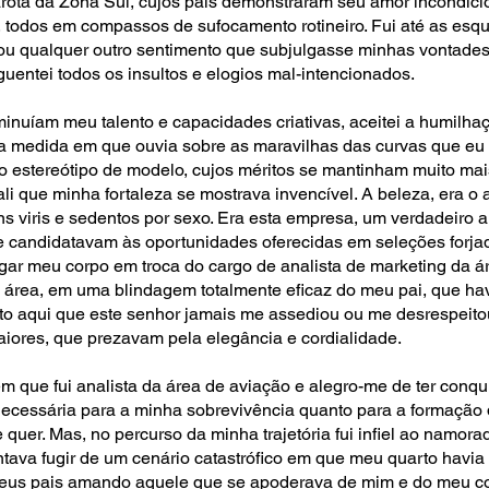
rota da Zona Sul, cujos pais demonstraram seu amor incondic
, todos em compassos de sufocamento rotineiro. Fui até as es
u qualquer outro sentimento que subjulgasse minhas vontades
uentei todos os insultos e elogios mal-intencionados.
inuíam meu talento e capacidades criativas, aceitei a humilhaç
a medida em que ouvia sobre as maravilhas das curvas que eu
r do estereótipo de modelo, cujos méritos se mantinham muito ma
ali que minha fortaleza se mostrava invencível. A beleza, era o 
s viris e sedentos por sexo. Era esta empresa, um verdadeiro a
se candidatavam às oportunidades oferecidas em seleções forja
gar meu corpo em troca do cargo de analista de marketing da ár
 área, em uma blindagem totalmente eficaz do meu pai, que hav
to aqui que este senhor jamais me assediou ou me desrespeito
iores, que prezavam pela elegância e cordialidade.
m que fui analista da área de aviação e alegro-me de ter conq
o necessária para a minha sobrevivência quanto para a formação
 quer. Mas, no percurso da minha trajetória fui infiel ao namor
ntava fugir de um cenário catastrófico em que meu quarto havia
 meus pais amando aquele que se apoderava de mim e do meu c