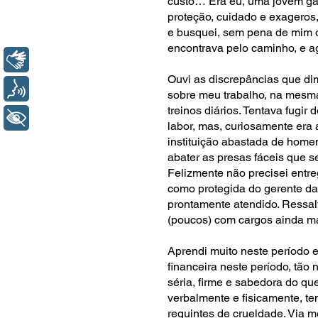
custo… Era eu, uma jovem ga
proteção, cuidado e exageros
e busquei, sem pena de mim o
encontrava pelo caminho, e ag
Libras
Ouvi as discrepâncias que dim
Voz
sobre meu trabalho, na mesm
treinos diários. Tentava fugi
+ Acessibilidade
labor, mas, curiosamente era 
instituição abastada de homen
abater as presas fáceis que 
Felizmente não precisei entre
como protegida do gerente da
prontamente atendido. Ressal
(poucos) com cargos ainda ma
Aprendi muito neste período e
financeira neste período, tã
séria, firme e sabedora do que
verbalmente e fisicamente, te
requintes de crueldade. Via