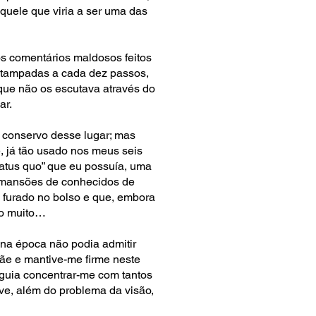
aquele que viria a ser uma das
s comentários maldosos feitos
stampadas a cada dez passos,
 que não os escutava através do
ar.
e conservo desse lugar; mas
, já tão usado nos meus seis
atus quo” que eu possuía, uma
e mansões de conhecidos de
 furado no bolso e que, embora
do muito…
 na época não podia admitir
mãe e mantive-me firme neste
eguia concentrar-me com tantos
ave, além do problema da visão,