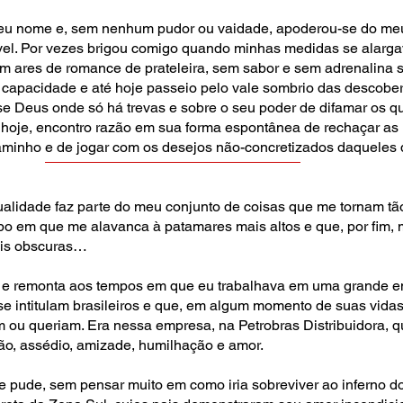
seu nome e, sem nenhum pudor ou vaidade, apoderou-se do meu
vel. Por vezes brigou comigo quando minhas medidas se alarg
om ares de romance de prateleira, sem sabor e sem adrenalina s
a capacidade e até hoje passeio pelo vale sombrio das descobe
e Deus onde só há trevas e sobre o seu poder de difamar os 
é hoje, encontro razão em sua forma espontânea de rechaçar as
caminho e de jogar com os desejos não-concretizados daquele
lidade faz parte do meu conjunto de coisas que me tornam tão i
em que me alavanca à patamares mais altos e que, por fim, m
ais obscuras…
la e remonta aos tempos em que eu trabalhava em uma grande 
e intitulam brasileiros e que, em algum momento de suas vidas
 ou queriam. Era nessa empresa, na Petrobras Distribuidora, que
ição, assédio, amizade, humilhação e amor.
e pude, sem pensar muito em como iria sobreviver ao inferno do