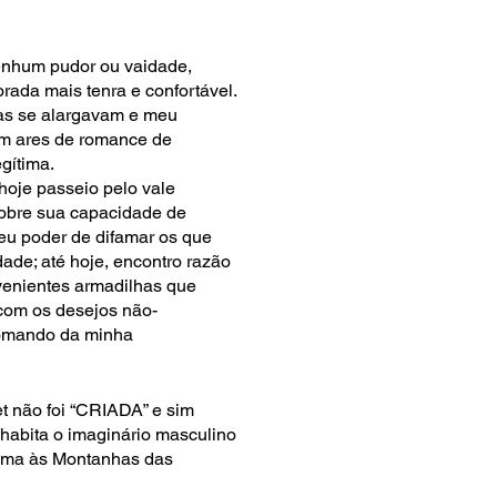
enhum pudor ou vaidade,
ada mais tenra e confortável.
as se alargavam e meu
com ares de romance de
gítima.
hoje passeio pelo vale
sobre sua capacidade de
eu poder de difamar os que
ade; até hoje, encontro razão
venientes armadilhas que
 com os desejos não-
comando da minha
et não foi “CRIADA” e sim
habita o imaginário masculino
óxima às Montanhas das