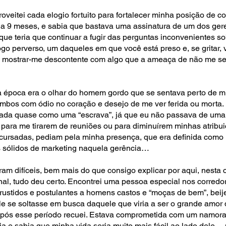
oveitei cada elogio fortuito para fortalecer minha posição de 
da 9 meses, e sabia que bastava uma assinatura de um dos gere
 que teria que continuar a fugir das perguntas inconvenientes s
go perverso, um daqueles em que você está preso e, se gritar
 mostrar-me descontente com algo que a ameaça de não me sen
 época era o olhar do homem gordo que se sentava perto de mi
mbos com ódio no coração e desejo de me ver ferida ou morta.
ratada quase como uma “escrava”, já que eu não passava de uma
para me tirarem de reuniões ou para diminuírem minhas atribui
rsadas, pediam pela minha presença, que era definida como n
 sólidos de marketing naquela gerência…
ram difíceis, bem mais do que consigo explicar por aqui, nest
inal, tudo deu certo. Encontrei uma pessoa especial nos corred
ustidos e postulantes a homens castos e “moças de bem”, bei
e se soltasse em busca daquele que viria a ser o grande amor 
após esse período recuei. Estava comprometida com um namora
cia e sabia que minha vida seria muito mais fácil ao lado dele