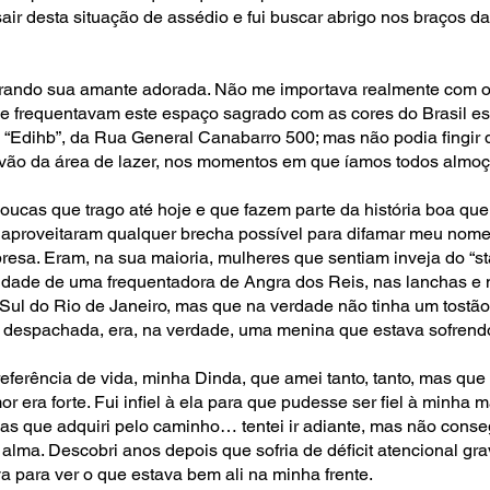
 sair desta situação de assédio e fui buscar abrigo nos braços d
irando sua amante adorada. Não me importava realmente com o
e frequentavam este espaço sagrado com as cores do Brasil e
o “Edihb”, da Rua General Canabarro 500; mas não podia fingir
vão da área de lazer, nos momentos em que íamos todos almoç
oucas que trago até hoje e que fazem parte da história boa qu
e aproveitaram qualquer brecha possível para difamar meu nome
esa. Eram, na sua maioria, mulheres que sentiam inveja do “st
ridade de uma frequentadora de Angra dos Reis, nas lanchas 
ul do Rio de Janeiro, mas que na verdade não tinha um tostão
e despachada, era, na verdade, uma menina que estava sofren
ferência de vida, minha Dinda, que amei tanto, tanto, mas que
ra forte. Fui infiel à ela para que pudesse ser fiel à minha 
idas que adquiri pelo caminho… tentei ir adiante, mas não cons
lma. Descobri anos depois que sofria de déficit atencional gr
a para ver o que estava bem ali na minha frente.