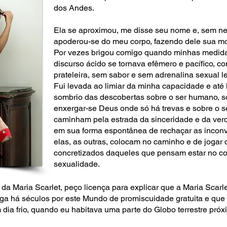
dos Andes.
Ela se aproximou, me disse seu nome e, sem n
apoderou-se do meu corpo, fazendo dele sua mor
Por vezes brigou comigo quando minhas medid
discurso ácido se tornava efêmero e pacífico, 
prateleira, sem sabor e sem adrenalina sexual le
Fui levada ao limiar da minha capacidade e até 
sombrio das descobertas sobre o ser humano, 
enxergar-se Deus onde só há trevas e sobre o s
caminham pela estrada da sinceridade e da verd
em sua forma espontânea de rechaçar as incon
elas, as outras, colocam no caminho e de jogar
concretizados daqueles que pensam estar no 
sexualidade.
o da Maria Scarlet, peço licença para explicar que a Maria Scarl
 há séculos por este Mundo de promiscuidade gratuita e que 
 dia frio, quando eu habitava uma parte do Globo terrestre pr