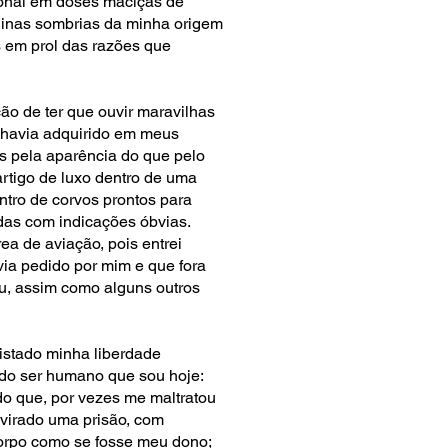
ional em doses maciças de
quinas sombrias da minha origem
 em prol das razões que
ão de ter que ouvir maravilhas
 havia adquirido em meus
is pela aparência do que pelo
artigo de luxo dentro de uma
ntro de corvos prontos para
das com indicações óbvias.
ea de aviação, pois entrei
ia pedido por mim e que fora
u, assim como alguns outros
uistado minha liberdade
 do ser humano que sou hoje:
ado que, por vezes me maltratou
 virado uma prisão, com
orpo como se fosse meu dono;