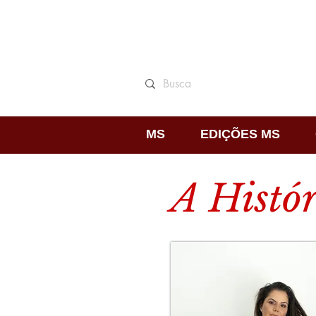
MS
EDIÇÕES MS
A Histór