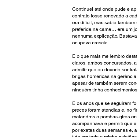
Continuei até onde pude e apr
contrato fosse renovado a ca
era difícil, mas sabia também
preferida na cama… era um jo
nenhuma explicação. Bastava
ocupava crescia.
E o que mais me lembro desta
claros, ambos concursados, a
admitir que eu deveria ser t
brigas homéricas na gerência 
apesar de também serem concu
ninguém tinha conhecimentos
E os anos que se seguiram fo
preces foram atendias e, no f
malandros e pombas-giras enr
acompanhava e permiti que el
por exatas duas semanas e, 
tido em toda a minha existên