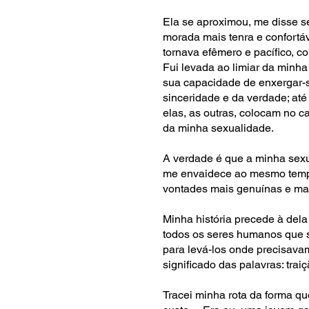
Ela se aproximou, me disse 
morada mais tenra e confortá
tornava efêmero e pacífico, c
Fui levada ao limiar da minh
sua capacidade de enxergar-s
sinceridade e da verdade; at
elas, as outras, colocam no 
da minha sexualidade.
A verdade é que a minha sexua
me envaidece ao mesmo tempo 
vontades mais genuínas e m
Minha história precede à de
todos os seres humanos que s
para levá-los onde precisavam
significado das palavras: tra
Tracei minha rota da forma qu