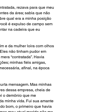
contratada, rezava para que meu
ntes da área; sabia que não
obre qual era a minha posição
, você é expulso de campo sem
tar na cadeira que eu
m e da mulher loira com olhos
 Eles não tinham pudor em
 mera “contratada”. Havia
ções; minhas fiéis amigas,
ecessária, afinal, na época
a curta mensagem. Mas minhas
ores dessa empresa, cheia de
jei o demônio que me
da minha vida. Fui sua amante
do bom, o primeiro que havia
… mas meu atual marido não me