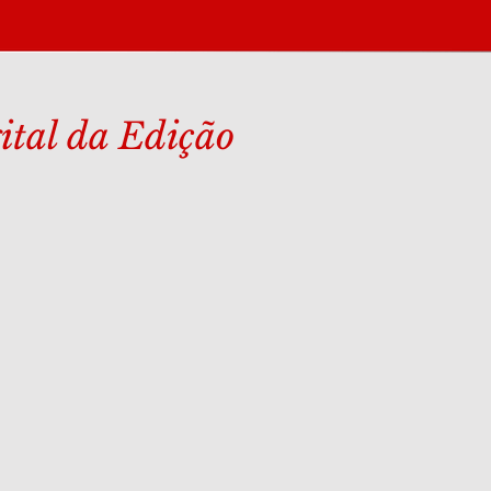
ital da Edição