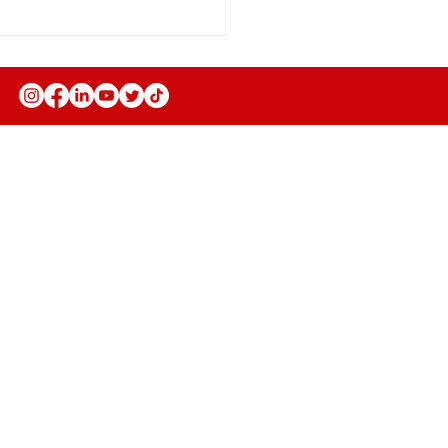
Anuncie
Fale Conosco
Seja parceiro
Trabalhe conosco
Política de Privacidade
Política de Troca, Devolução e
Reembolso
Política de Prestação de Serviço