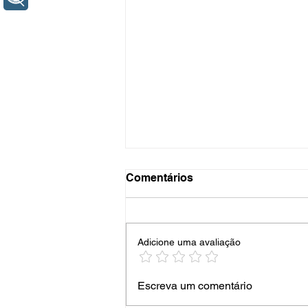
Comentários
Adicione uma avaliação
Os Holofotes da Minha
Escreva um comentário
Avenida