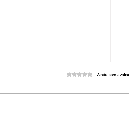
Avaliado com 0 de 5 estrel
Ainda sem avalia
Vári
Uma dor inimaginável