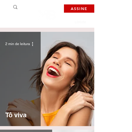
ASSINE
LOGIN
2 min de leitura
Tô viva