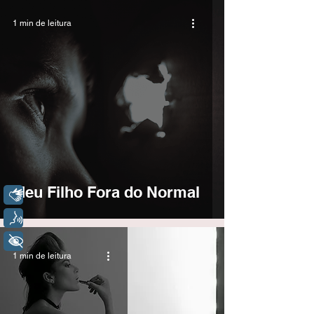
1 min de leitura
Meu Filho Fora do Normal
Libras
Voz
+ Acessibilidade
1 min de leitura