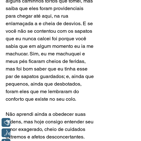
alguns caminhos tortos que tomei, mas 
saiba que eles foram providenciais 
para chegar até aqui, na rua 
enlamaçada a e cheia de desvios. E se 
você não se contentou com os sapatos 
que eu nunca calcei foi porque você 
sabia que em algum momento eu ia me 
machucar. Sim, eu me machuquei e 
meus pés ficaram cheios de feridas, 
mas foi bom saber que eu tinha esse 
par de sapatos guardados; e, ainda que 
pequenos, ainda que desbotados, 
foram eles que me lembraram do 
conforto que existe no seu colo. 
Não aprendi ainda a obedecer suas 
ordens, mas hoje consigo entender seu 
Libras
amor exagerado, cheio de cuidados 
Voz
extremos e afetos desconcertantes. 