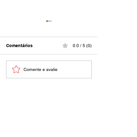
Comentários
0.0 / 5 (0)
Várias de Mim
Uma dor inimaginável
Comente e avalie