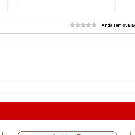
Avaliado com 0 de 5 estrel
Ainda sem avalia
Vulgar
Arte