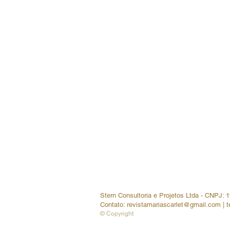
Conceito
Maria Scarlet
Podcast
Colunistas
Stern Consultoria e Projetos Ltda - CNPJ: 
Contato:
revistamariascarlet@gmail.com
| t
© Copyright