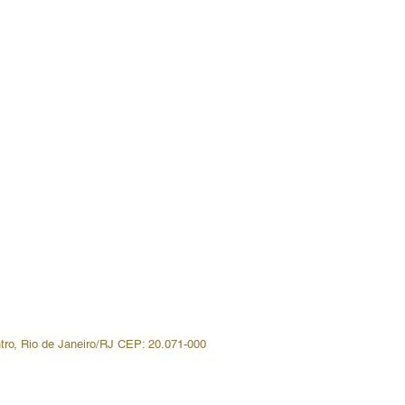
Fale Conosco
Seja parceiro
Trabalhe conosco
Política de Privacidade
Política de Troca, Devolução e
Reembolso
Política de Prestação de Serviço
ntro, Rio de Janeiro/RJ CEP: 20.071-000