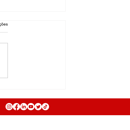
as.
ções
sanato
Anuncie