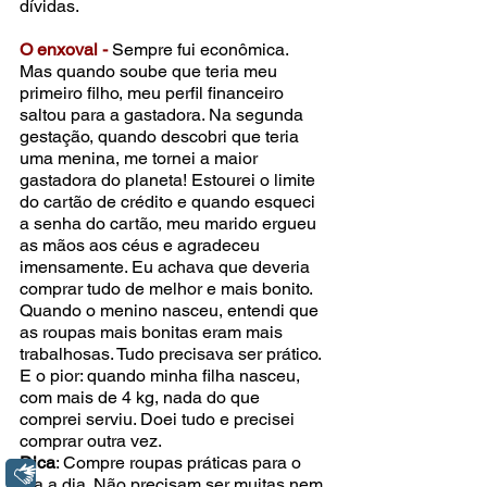
dívidas.
O enxoval - 
Sempre fui econômica. 
Mas quando soube que teria meu 
primeiro filho, meu perfil financeiro 
saltou para a gastadora. Na segunda 
gestação, quando descobri que teria 
uma menina, me tornei a maior 
gastadora do planeta! Estourei o limite 
do cartão de crédito e quando esqueci 
a senha do cartão, meu marido ergueu 
as mãos aos céus e agradeceu 
imensamente. Eu achava que deveria 
comprar tudo de melhor e mais bonito. 
Quando o menino nasceu, entendi que 
as roupas mais bonitas eram mais 
trabalhosas. Tudo precisava ser prático. 
E o pior: quando minha filha nasceu, 
com mais de 4 kg, nada do que 
comprei serviu. Doei tudo e precisei 
comprar outra vez.
Dica
: Compre roupas práticas para o 
Libras
dia a dia. Não precisam ser muitas nem 