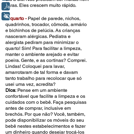
caras. Eles crescem muito rápido.
Voz
+ Acessibilidade
O quarto -
 Papel de parede, nichos, 
quadrinhos, trocador, cômoda, armário 
e bichinhos de pelúcia. As crianças 
nasceram alérgicas. Pediatra e 
alergista pediram para minimizar o 
quarto! Sim! Para facilitar a limpeza, 
manter o ambiente arejado e evitar 
poeira. Gente, e as cortinas? Comprei. 
Lindas! Coloquei para lavar, 
amarrotaram de tal forma e davam 
tanto trabalho para recolocar que só 
usei uma vez, acredita?
Dica
: Pense em um ambiente 
confortável que facilite a limpeza e os 
cuidados com o bebê. Faça pesquisas 
antes de comprar, inclusive em 
brechós. Por que não? Você, também, 
pode disponibilizar os móveis do seu 
bebê nestes estabelecimentos e fazer 
um dinheiro quando desejar trocá-los 