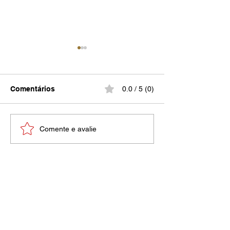
Comentários
0.0 / 5 (0)
Várias de Mim
Uma dor inimaginável
Comente e avalie