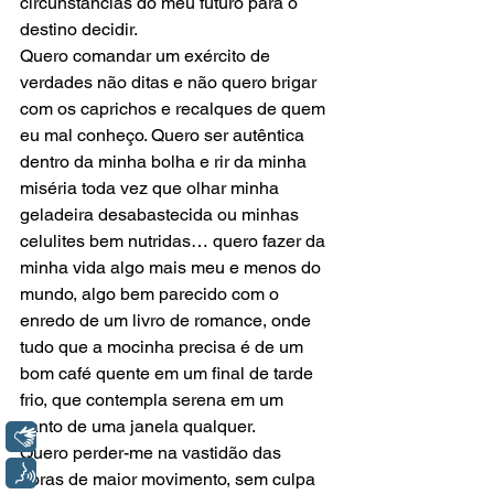
circunstâncias do meu futuro para o 
destino decidir. 
Quero comandar um exército de 
verdades não ditas e não quero brigar 
com os caprichos e recalques de quem 
eu mal conheço. Quero ser autêntica 
dentro da minha bolha e rir da minha 
miséria toda vez que olhar minha 
geladeira desabastecida ou minhas 
celulites bem nutridas… quero fazer da 
minha vida algo mais meu e menos do 
mundo, algo bem parecido com o 
enredo de um livro de romance, onde 
tudo que a mocinha precisa é de um 
bom café quente em um final de tarde 
frio, que contempla serena em um 
canto de uma janela qualquer. 
Libras
Quero perder-me na vastidão das 
Voz
horas de maior movimento, sem culpa 