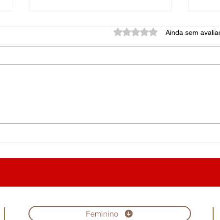
Avaliado com 0 de 5 estrel
Ainda sem avalia
Vári
Uma dor inimaginável
Feminino