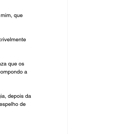
e mim, que 
crivelmente 
nza que os 
 compondo a 
ia, depois da 
 espelho de 