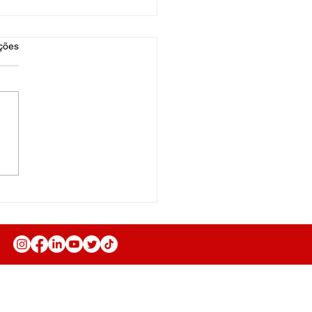
as.
ções
as de Mim
Anuncie