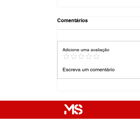
Comentários
Adicione uma avaliação
Os Holofotes da Minha
Escreva um comentário
Avenida
Quem Somos