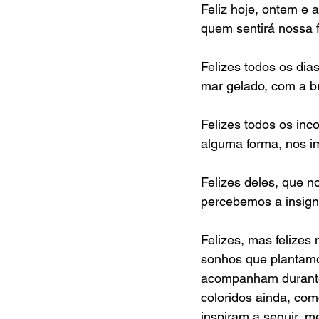
Feliz hoje, ontem e
quem sentirá nossa f
Felizes todos os di
mar gelado, com a br
Felizes todos os in
alguma forma, nos i
Felizes deles, que n
percebemos a insigni
Felizes, mas felize
sonhos que plantamo
acompanham durante 
coloridos ainda, com
inspiram a seguir, 