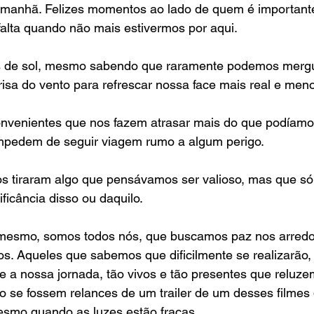
 amanhã. Felizes momentos ao lado de quem é importante
alta quando não mais estivermos por aqui.
as de sol, mesmo sabendo que raramente podemos merg
isa do vento para refrescar nossa face mais real e meno
convenientes que nos fazem atrasar mais do que podíamo
mpedem de seguir viagem rumo a algum perigo.
os tiraram algo que pensávamos ser valioso, mas que só 
ficância disso ou daquilo.
s mesmo, somos todos nós, que buscamos paz nos arredo
s. Aqueles que sabemos que dificilmente se realizarão,
a nossa jornada, tão vivos e tão presentes que reluze
o se fossem relances de um trailer de um desses filmes
mesmo quando as luzes estão fracas.