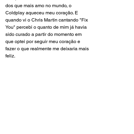
dos que mais amo no mundo, o 
Coldplay aqueceu meu coração. E 
quando vi o Chris Martin cantando "Fix 
You" percebi o quanto de mim já havia 
sido curado a partir do momento em 
que optei por seguir meu coração e 
fazer o que realmente me deixaria mais 
feliz.
Espero um dia poder curtir o show do 
Coldplay ao vivo com uma pulserinha 
colorida, mas por hora vou curtir todas 
as cores que envolvem a maravilha da 
minha vida, sentindo em cada tom a 
energia certa que eu preciso para 
seguir.
Fui! (descansar do show...)