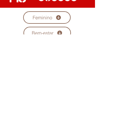
Feminino
Bem-estar
Erótico
Diversidade
Conheça todas as colunistas
Quem Somos
Anuncie
Maria Scarlet
Fale Conosco
Podcast
Trabalhe conosco
Seja parceiro
Política de Privacidade