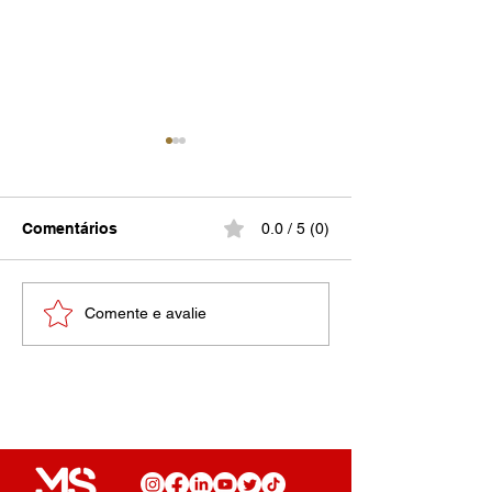
Comentários
0.0 / 5 (0)
Várias de Mim
Uma dor inimaginável
Comente e avalie