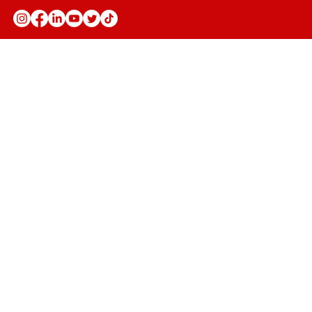
Anuncie
Fale Conosco
Seja parceiro
Trabalhe conosco
Política de Privacidade
Política de Troca, Devolução e
Reembolso
Política de Prestação de Serviço