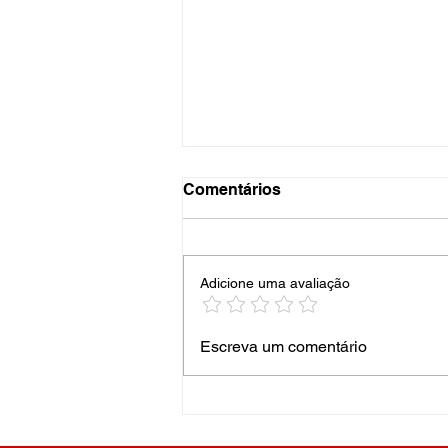
Comentários
Adicione uma avaliação
Os Holofotes da Minha
Escreva um comentário
Avenida