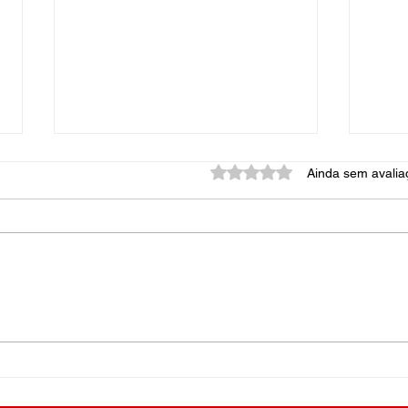
Avaliado com 0 de 5 estrel
Ainda sem avalia
Uma dor inimaginável
As M
pelo