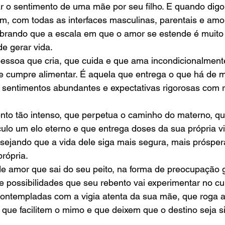
car o sentimento de uma mãe por seu filho. E quando digo
, com todas as interfaces masculinas, parentais e amo
brando que a escala em que o amor se estende é muito 
e gerar vida. 
ssoa que cria, que cuida e que ama incondicionalment
e cumpre alimentar. É aquela que entrega o que há de 
 sentimentos abundantes e expectativas rigorosas com 
nto tão intenso, que perpetua o caminho do materno, qu
nculo um elo eterno e que entrega doses da sua própria v
sejando que a vida dele siga mais segura, mais prósper
rópria. 
de amor que sai do seu peito, na forma de preocupação 
 de possibilidades que seu rebento vai experimentar no c
 contempladas com a vigia atenta da sua mãe, que roga 
que facilitem o mimo e que deixem que o destino seja s