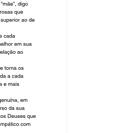
 “mãe”, digo 
rosas que 
superior ao de 
e cada 
melhor em sua 
relação ao 
e torna os 
ida a cada 
a e mais 
genuína, em 
urso da sua 
aos Deuses que 
impático com 