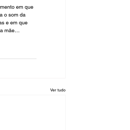
momento em que 
ta o som da 
as e em que 
sua mãe… 
Ver tudo