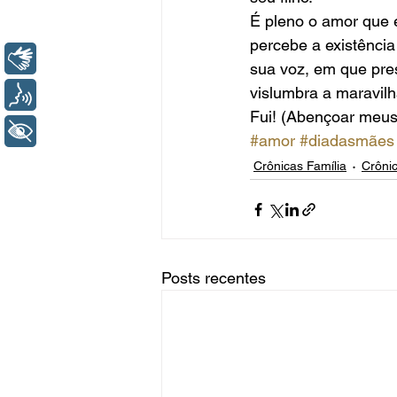
É pleno o amor que 
percebe a existência
Libras
sua voz, em que pre
vislumbra a maravil
Voz
Fui! (Abençoar meus
+ Acessibilidade
#amor
#diadasmães
Crônicas Família
Crôni
Posts recentes