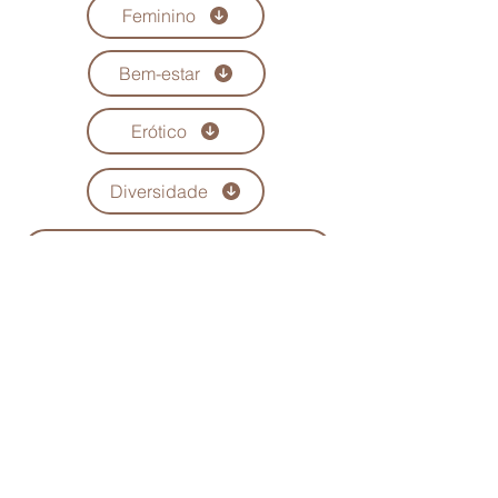
Feminino
Bem-estar
Erótico
Diversidade
Conheça todas as colunistas
Quem Somos
Anuncie
Maria Scarlet
Fale Conosco
Podcast
Trabalhe conosco
Seja parceiro
Política de Privacidade
Política de Troca, Devolução e Reembolso