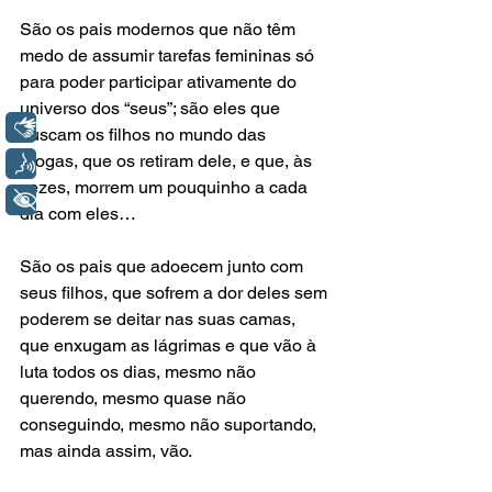
São os pais modernos que não têm 
medo de assumir tarefas femininas só 
para poder participar ativamente do 
universo dos “seus”; são eles que 
Libras
buscam os filhos no mundo das 
drogas, que os retiram dele, e que, às 
Voz
vezes, morrem um pouquinho a cada 
+ Acessibilidade
dia com eles…
São os pais que adoecem junto com 
seus filhos, que sofrem a dor deles sem 
poderem se deitar nas suas camas, 
que enxugam as lágrimas e que vão à 
luta todos os dias, mesmo não 
querendo, mesmo quase não 
conseguindo, mesmo não suportando, 
mas ainda assim, vão. 