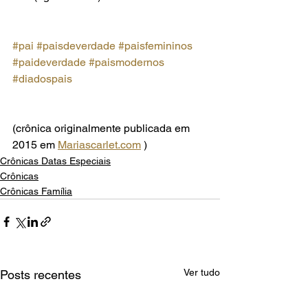
#pai
#paisdeverdade
#paisfemininos
#paideverdade
#paismodernos
#diadospais
(crônica originalmente publicada em 
2015 em 
Mariascarlet.com
 )
Crônicas Datas Especiais
Crônicas
Crônicas Família
Ver tudo
Posts recentes