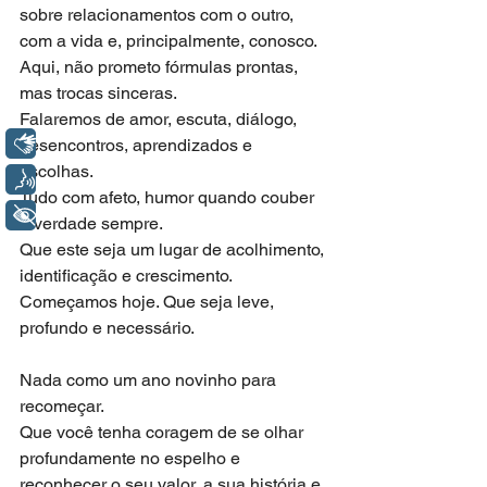
sobre relacionamentos com o outro, 
com a vida e, principalmente, conosco.
Aqui, não prometo fórmulas prontas, 
mas trocas sinceras.
Falaremos de amor, escuta, diálogo, 
Libras
desencontros, aprendizados e 
escolhas.
Voz
Tudo com afeto, humor quando couber 
+ Acessibilidade
e verdade sempre.
Que este seja um lugar de acolhimento, 
identificação e crescimento.
Começamos hoje. Que seja leve, 
profundo e necessário.
Nada como um ano novinho para 
recomeçar.
Que você tenha coragem de se olhar 
profundamente no espelho e 
reconhecer o seu valor, a sua história e 