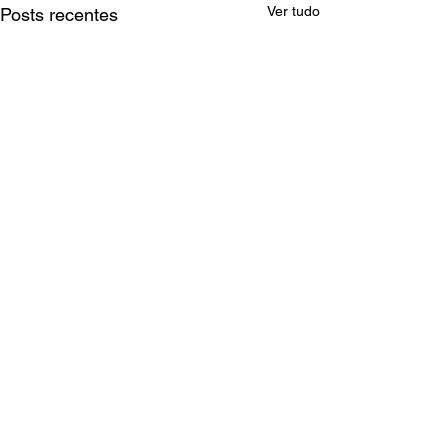
Ver tudo
Posts recentes
Comentários
0.0 / 5 (0)
Comente e avalie