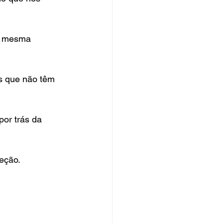
eu mesma 
s que não têm 
por trás da 
eção.