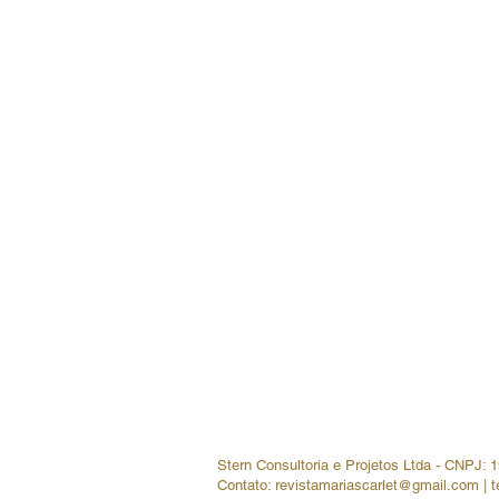
Quem Somos
Conceito
Maria Scarlet
Podcast
Colunistas
Stern Consultoria e Projetos Ltda - CNPJ: 
Contato:
revistamariascarlet@gmail.com
| t