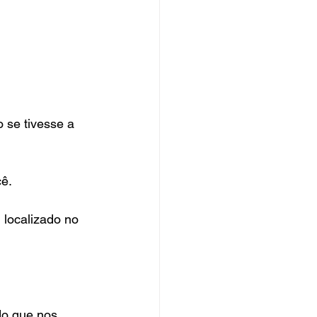
 se tivesse a 
ê.
localizado no 
o que nos 