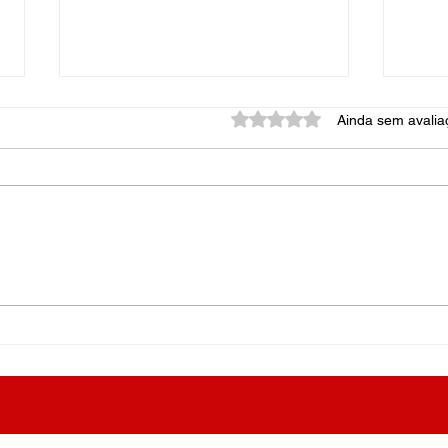
Avaliado com 0 de 5 estrel
Ainda sem avalia
Uma dor inimaginável
As M
pelo