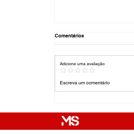
Comentários
Adicione uma avaliação
Os Holofotes da Minha
Escreva um comentário
Avenida