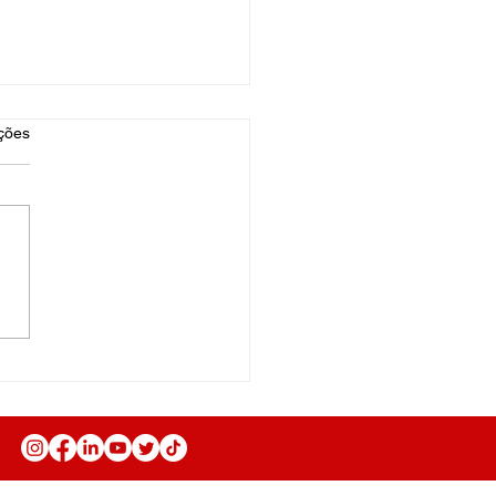
as.
ções
ães que encontramos
 caminho...