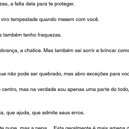
es, a falta dela para te proteger.
s viro tempestade quando mexem com você.
as também tenho fraquezas.
obrança, a chatice. Mas também sei sorrir e brincar como
ue não pode ser quebrado, mas abro exceções para voc
 centro, mas na verdade sou apenas uma parte do todo, 
a, que ajuda, que admite seus erros.
 te pune, mas a pena… Esta geralmente é mais amena d