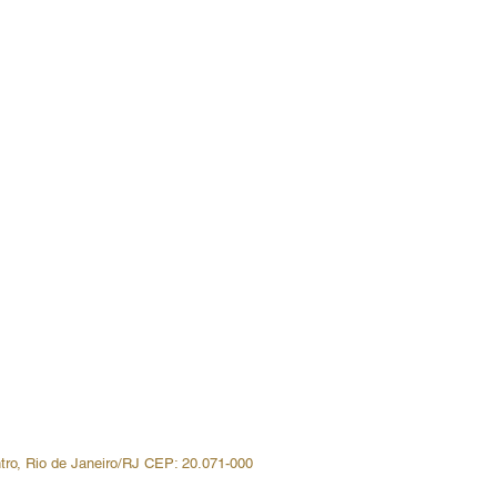
Anuncie
Fale Conosco
Seja parceiro
Trabalhe conosco
Política de Privacidade
Política de Troca, Devolução e
Reembolso
Política de Prestação de Serviço
ntro, Rio de Janeiro/RJ CEP: 20.071-000