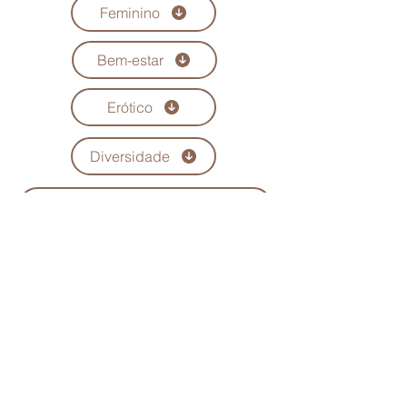
Feminino
Bem-estar
Erótico
Diversidade
Conheça todas as colunistas
Quem Somos
Anuncie
Maria Scarlet
Fale Conosco
Podcast
Trabalhe conosco
Seja parceiro
Política de Privacidade
Política de Troca, Devolução e Reembolso