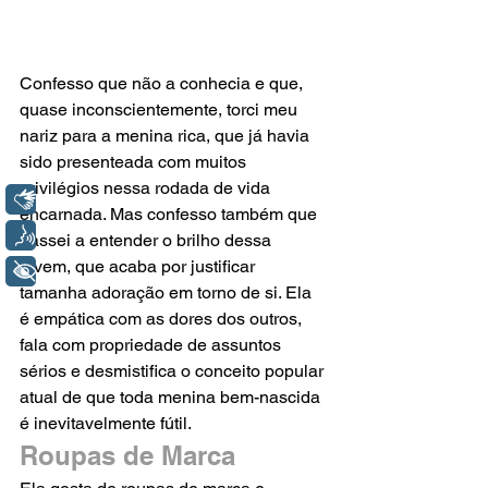
Confesso que não a conhecia e que, 
quase inconscientemente, torci meu 
nariz para a menina rica, que já havia 
sido presenteada com muitos 
privilégios nessa rodada de vida 
Libras
encarnada. Mas confesso também que 
Voz
passei a entender o brilho dessa 
jovem, que acaba por justificar 
+ Acessibilidade
tamanha adoração em torno de si. Ela 
é empática com as dores dos outros, 
fala com propriedade de assuntos 
sérios e desmistifica o conceito popular 
atual de que toda menina bem-nascida 
é inevitavelmente fútil.
Roupas de Marca