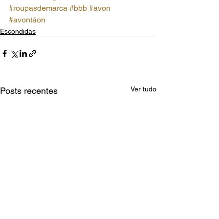
#roupasdemarca
#bbb
#avon
#avontáon
Escondidas
Ver tudo
Posts recentes