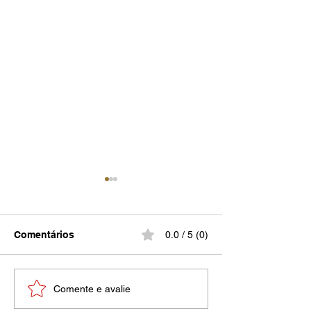
Vulgar
Comentários
0.0 / 5 (0)
Dia da Mulher. Por quê?
Comente e avalie