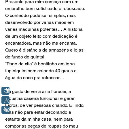
Presente para mim começa com um 
embrulho bem sofisticado e rebuscado. 
O conteúdo pode ser simples, mas 
desenvolvido por várias mãos em 
várias máquinas potentes… A história 
de um objeto feito com dedicação é 
encantadora, mas não me encanta. 
Quero é distância de armazéns e lojas 
de fundo de quintal!
“Pano de xita” é bonitinho em terra 
tupiniquim com calor de 40 graus e 
água de coco pra refrescar…
Libras
Eu gosto de ver a arte florecer, a 
indústria caseira funcionar e gerar 
Voz
lucros, de ver pessoas criando. É lindo, 
+ Acessibilidade
mas não para estar decorando a 
estante da minha casa, nem para 
compor as peças de roupas do meu 