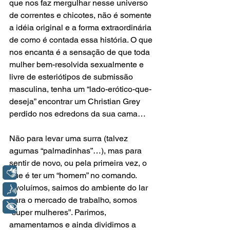
que nos faz mergulhar nesse universo 
de correntes e chicotes, não é somente 
a idéia original e a forma extraordinária 
de como é contada essa história. O que 
nos encanta é a sensação de que toda 
mulher bem-resolvida sexualmente e 
livre de esteriótipos de submissão 
masculina, tenha um “lado-erótico-que-
deseja” encontrar um Christian Grey 
perdido nos edredons da sua cama…
Não para levar uma surra (talvez 
agumas “palmadinhas”…), mas para 
sentir de novo, ou pela primeira vez, o 
Libras
que é ter um “homem” no comando. 
Evoluímos, saimos do ambiente do lar 
Voz
para o mercado de trabalho, somos 
+ Acessibilidade
“super mulheres”. Parimos, 
amamentamos e ainda dividimos a 