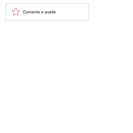
Dia da Mulher. Por quê?
Comente e avalie
Feminino
Bem-estar
Erótico
Diversidade