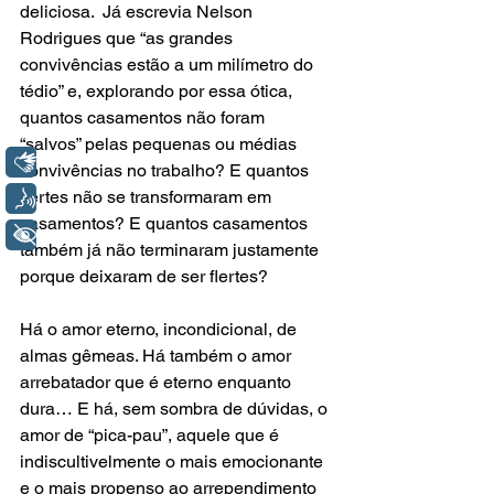
deliciosa.  Já escrevia Nelson 
Rodrigues que “as grandes 
convivências estão a um milímetro do 
tédio” e, explorando por essa ótica, 
quantos casamentos não foram 
“salvos” pelas pequenas ou médias 
Libras
convivências no trabalho? E quantos 
flertes não se transformaram em 
Voz
casamentos? E quantos casamentos 
+ Acessibilidade
também já não terminaram justamente 
porque deixaram de ser flertes?
Há o amor eterno, incondicional, de 
almas gêmeas. Há também o amor 
arrebatador que é eterno enquanto 
dura… E há, sem sombra de dúvidas, o 
amor de “pica-pau”, aquele que é 
indiscultivelmente o mais emocionante 
e o mais propenso ao arrependimento 