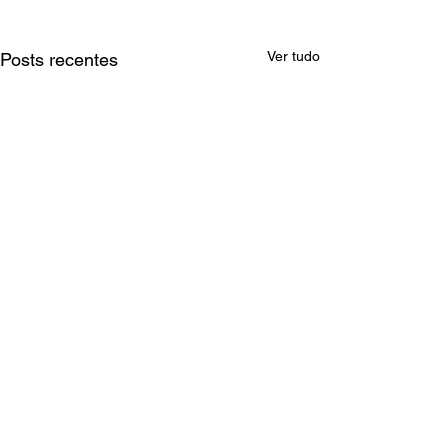
Ver tudo
Posts recentes
Vulgar
Comentários
0.0 / 5 (0)