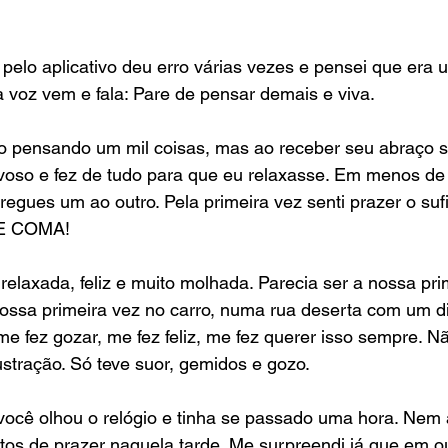
 pelo aplicativo deu erro várias vezes e pensei que era 
a voz vem e fala: Pare de pensar demais e viva. 
o pensando um mil coisas, mas ao receber seu abraço só
oso e fez de tudo para que eu relaxasse. Em menos de
egues um ao outro. Pela primeira vez senti prazer o sufi
E COMA! 
relaxada, feliz e muito molhada. Parecia ser a nossa pri
ssa primeira vez no carro, numa rua deserta com um dilú
e fez gozar, me fez feliz, me fez querer isso sempre. Nã
tração. Só teve suor, gemidos e gozo. 
cê olhou o relógio e tinha se passado uma hora. Nem a
os de prazer naquela tarde. Me surpreendi já que em ou