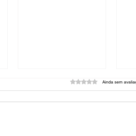
Avaliado com 0 de 5 estrel
Ainda sem avalia
Sub
Manhattan 507