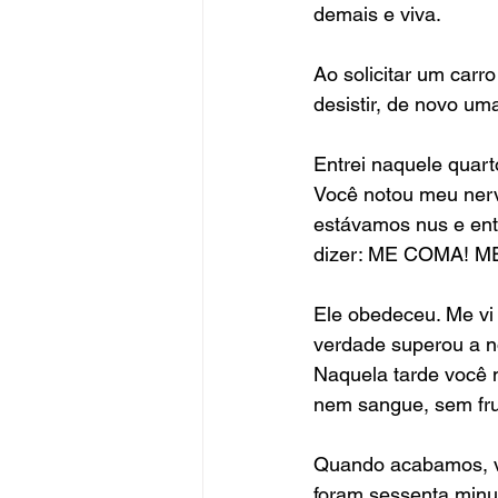
demais e viva. 
Ao solicitar um carro
desistir, de novo um
Entrei naquele quart
Você notou meu nerv
estávamos nus e entr
dizer: ME COMA! M
Ele obedeceu. Me vi 
verdade superou a no
Naquela tarde você m
nem sangue, sem frus
Quando acabamos, vo
foram sessenta minut