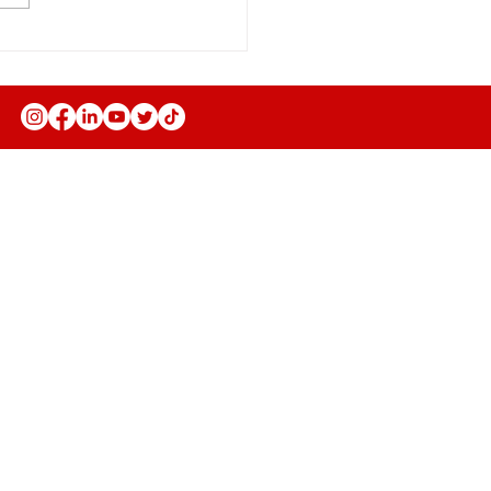
Anuncie
Fale Conosco
Seja parceiro
Trabalhe conosco
Política de Privacidade
Política de Troca, Devolução e
Reembolso
Política de Prestação de Serviço