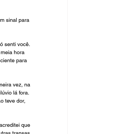
um sinal para 
 senti você. 
 meia hora 
ciente para 
meira vez, na 
vio lá fora.  
o teve dor, 
creditei que 
tras transas 