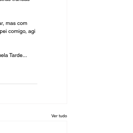
ar, mas com 
ei comigo, agi 
la Tarde... 
Ver tudo