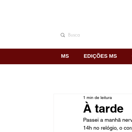
MS
EDIÇÕES MS
1 min de leitura
À tarde
Passei a manhã nerv
14h no relógio, o co