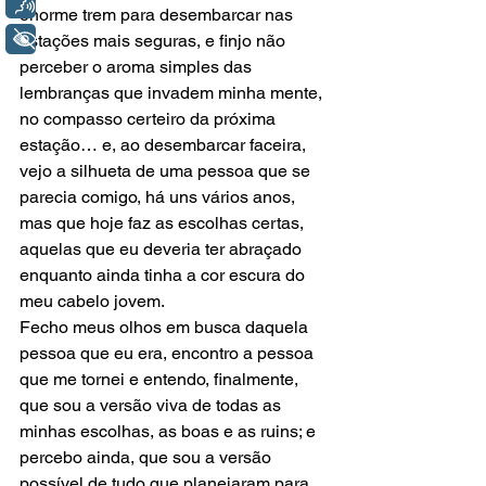
Voz
enorme trem para desembarcar nas 
+ Acessibilidade
estações mais seguras, e finjo não 
perceber o aroma simples das 
lembranças que invadem minha mente, 
no compasso certeiro da próxima 
estação… e, ao desembarcar faceira, 
vejo a silhueta de uma pessoa que se 
parecia comigo, há uns vários anos, 
mas que hoje faz as escolhas certas, 
aquelas que eu deveria ter abraçado 
enquanto ainda tinha a cor escura do 
meu cabelo jovem. 
Fecho meus olhos em busca daquela 
pessoa que eu era, encontro a pessoa 
que me tornei e entendo, finalmente, 
que sou a versão viva de todas as 
minhas escolhas, as boas e as ruins; e 
percebo ainda, que sou a versão 
possível de tudo que planejaram para 