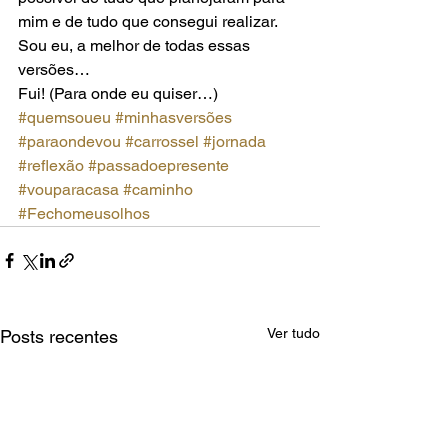
mim e de tudo que consegui realizar.  
Sou eu, a melhor de todas essas 
versões… 
Fui! (Para onde eu quiser…)
#quemsoueu
#minhasversões
#paraondevou
#carrossel
#jornada
#reflexão
#passadoepresente
#vouparacasa
#caminho
#Fechomeusolhos
Ver tudo
Posts recentes