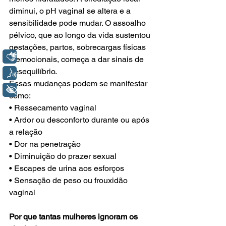
diminui, o pH vaginal se altera e a 
sensibilidade pode mudar. O assoalho 
pélvico, que ao longo da vida sustentou 
gestações, partos, sobrecargas físicas 
Libras
e emocionais, começa a dar sinais de 
desequilíbrio.
Voz
Essas mudanças podem se manifestar 
+ Acessibilidade
como:
• Ressecamento vaginal
• Ardor ou desconforto durante ou após 
a relação
• Dor na penetração
• Diminuição do prazer sexual
• Escapes de urina aos esforços
• Sensação de peso ou frouxidão 
vaginal
Por que tantas mulheres ignoram os 